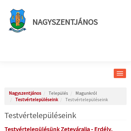
NAGYSZENTJÁNOS
Navig
átkap
Nagyszentjános
Település
Magunkról
Testvértelepüléseink
Testvértelepüléseink
Testvértelepüléseink
Testvértelepülésünk Zeteváralja - Erdély,