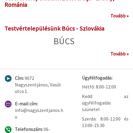
Románia
Tovább »
Testvértelepülésünk Búcs - Szlovákia
BÚCS
Tovább »
Ügyfélfogadás:
Cím:
9072
Nagyszentjános, Vasút
Hétfő: 8:00-12:00
utca 1.
Kedd: az
ügyfélfogadás
E-mail cím:
szünetel
info@nagyszentjanos.h
u
Szerda: 8:00-12:00 és
13:00-15:30
Telefonszám:
06-