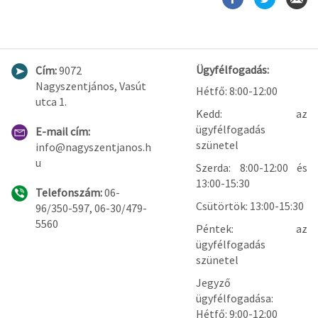
Ügyfélfogadás:
Cím:
9072
Nagyszentjános, Vasút
Hétfő: 8:00-12:00
utca 1.
Kedd: az
ügyfélfogadás
E-mail cím:
szünetel
info@nagyszentjanos.h
u
Szerda: 8:00-12:00 és
13:00-15:30
Telefonszám:
06-
Csütörtök: 13:00-15:30
96/350-597, 06-30/479-
5560
Péntek: az
ügyfélfogadás
szünetel
Jegyző
ügyfélfogadása:
Hétfő: 9:00-12:00