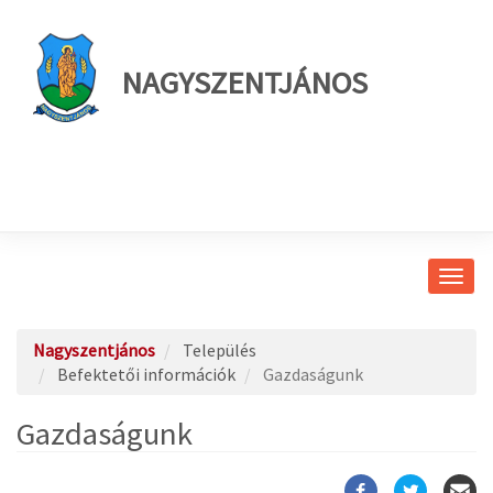
NAGYSZENTJÁNOS
Navig
átkap
Nagyszentjános
Település
Befektetői információk
Gazdaságunk
Gazdaságunk