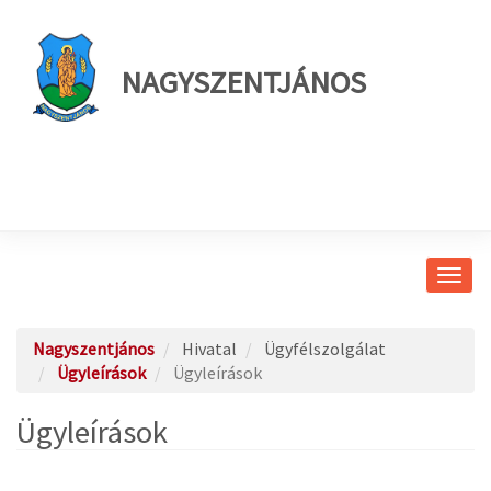
NAGYSZENTJÁNOS
Navig
átkap
Nagyszentjános
Hivatal
Ügyfélszolgálat
Ügyleírások
Ügyleírások
Ügyleírások