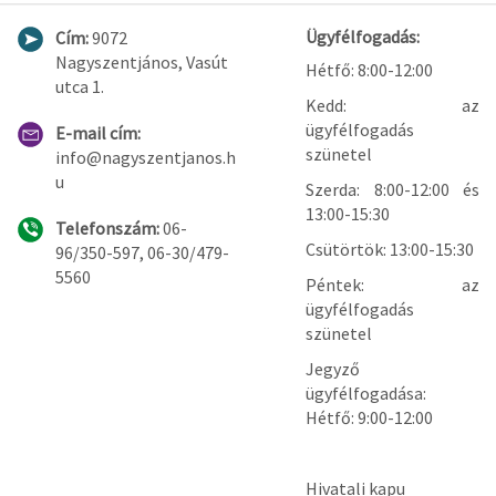
Ügyfélfogadás:
Cím:
9072
Nagyszentjános, Vasút
Hétfő: 8:00-12:00
utca 1.
Kedd: az
ügyfélfogadás
E-mail cím:
szünetel
info@nagyszentjanos.h
u
Szerda: 8:00-12:00 és
13:00-15:30
Telefonszám:
06-
Csütörtök: 13:00-15:30
96/350-597, 06-30/479-
5560
Péntek: az
ügyfélfogadás
szünetel
Jegyző
ügyfélfogadása:
Hétfő: 9:00-12:00
Hivatali kapu