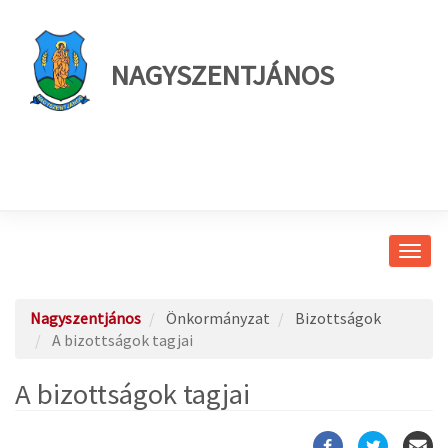
NAGYSZENTJÁNOS
Navig
átkap
Nagyszentjános
Önkormányzat
Bizottságok
A bizottságok tagjai
A bizottságok tagjai