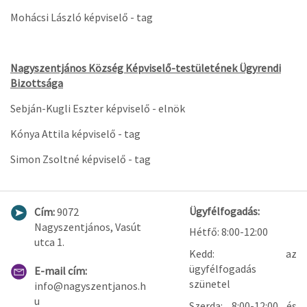
Mohácsi László képviselő - tag
Nagyszentjános Község Képviselő-testületének Ügyrendi
Bizottsága
Sebján-Kugli Eszter képviselő - elnök
Kónya Attila képviselő - tag
Simon Zsoltné képviselő - tag
Ügyfélfogadás:
Cím:
9072
Nagyszentjános, Vasút
Hétfő: 8:00-12:00
utca 1.
Kedd: az
ügyfélfogadás
E-mail cím:
szünetel
info@nagyszentjanos.h
u
Szerda: 8:00-12:00 és