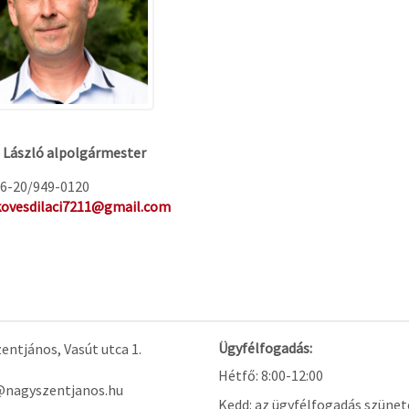
 László alpolgármester
il: 06-20/949-0120
kovesdilaci7211@gmail.com
Ügyfélfogadás:
ntjános, Vasút utca 1.
Hétfő: 8:00-12:00
@nagyszentjanos.hu
Kedd: az ügyfélfogadás szünet