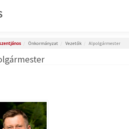
S
szentjános
Önkormányzat
Vezetők
Alpolgármester
olgármester