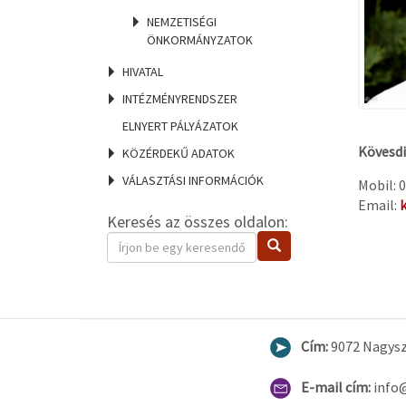
NEMZETISÉGI
ÖNKORMÁNYZATOK
HIVATAL
INTÉZMÉNYRENDSZER
ELNYERT PÁLYÁZATOK
Kövesdi
KÖZÉRDEKŰ ADATOK
VÁLASZTÁSI INFORMÁCIÓK
Mob
Email:
Keresés az összes oldalon:
Keresendő
Keresés
kifejezés
Cím:
9072 Nagysze
E-mail cím:
info