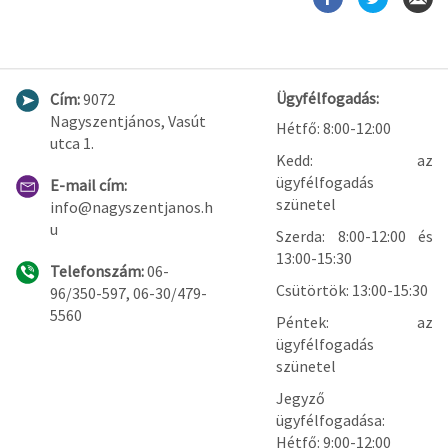
Ügyfélfogadás:
Cím:
9072
Nagyszentjános, Vasút
Hétfő: 8:00-12:00
utca 1.
Kedd: az
ügyfélfogadás
E-mail cím:
szünetel
info@nagyszentjanos.h
u
Szerda: 8:00-12:00 és
13:00-15:30
Telefonszám:
06-
Csütörtök: 13:00-15:30
96/350-597, 06-30/479-
5560
Péntek: az
ügyfélfogadás
szünetel
Jegyző
ügyfélfogadása:
Hétfő: 9:00-12:00