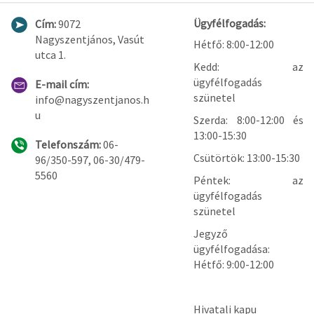
Ügyfélfogadás:
Cím:
9072
Nagyszentjános, Vasút
Hétfő: 8:00-12:00
utca 1.
Kedd: az
ügyfélfogadás
E-mail cím:
szünetel
info@nagyszentjanos.h
u
Szerda: 8:00-12:00 és
13:00-15:30
Telefonszám:
06-
Csütörtök: 13:00-15:30
96/350-597, 06-30/479-
5560
Péntek: az
ügyfélfogadás
szünetel
Jegyző
ügyfélfogadása:
Hétfő: 9:00-12:00
Hivatali kapu