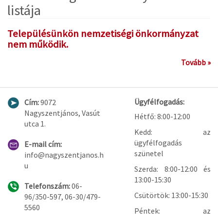
listája
Településünkön nemzetiségi önkormányzat
nem működik.
Tovább »
Ügyfélfogadás:
Cím:
9072
Nagyszentjános, Vasút
Hétfő: 8:00-12:00
utca 1.
Kedd: az
ügyfélfogadás
E-mail cím:
szünetel
info@nagyszentjanos.h
u
Szerda: 8:00-12:00 és
13:00-15:30
Telefonszám:
06-
Csütörtök: 13:00-15:30
96/350-597, 06-30/479-
5560
Péntek: az