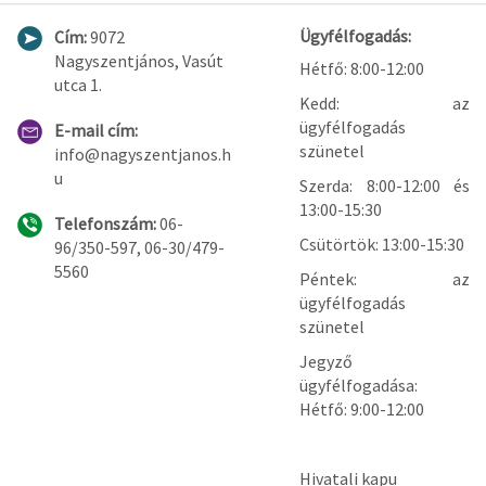
Ügyfélfogadás:
Cím:
9072
Nagyszentjános, Vasút
Hétfő: 8:00-12:00
utca 1.
Kedd: az
ügyfélfogadás
E-mail cím:
szünetel
info@nagyszentjanos.h
u
Szerda: 8:00-12:00 és
13:00-15:30
Telefonszám:
06-
Csütörtök: 13:00-15:30
96/350-597, 06-30/479-
5560
Péntek: az
ügyfélfogadás
szünetel
Jegyző
ügyfélfogadása:
Hétfő: 9:00-12:00
Hivatali kapu