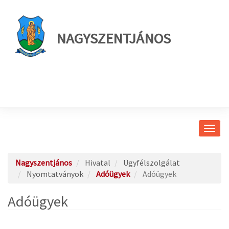
NAGYSZENTJÁNOS
Navig
átkap
Nagyszentjános
Hivatal
Ügyfélszolgálat
Nyomtatványok
Adóügyek
Adóügyek
Adóügyek