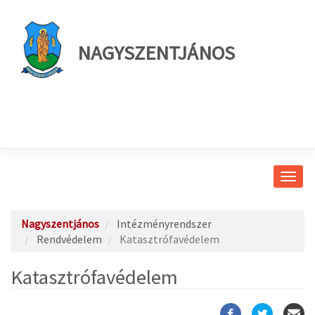
NAGYSZENTJÁNOS
Navig
átkap
Nagyszentjános
Intézményrendszer
Rendvédelem
Katasztrófavédelem
Katasztrófavédelem