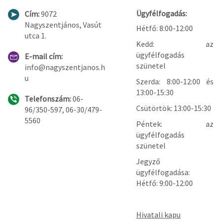
Ügyfélfogadás:
Cím:
9072
Nagyszentjános, Vasút
Hétfő: 8:00-12:00
utca 1.
Kedd: az
ügyfélfogadás
E-mail cím:
szünetel
info@nagyszentjanos.h
u
Szerda: 8:00-12:00 és
13:00-15:30
Telefonszám:
06-
Csütörtök: 13:00-15:30
96/350-597, 06-30/479-
5560
Péntek: az
ügyfélfogadás
szünetel
Jegyző
ügyfélfogadása:
Hétfő: 9:00-12:00
Hivatali kapu