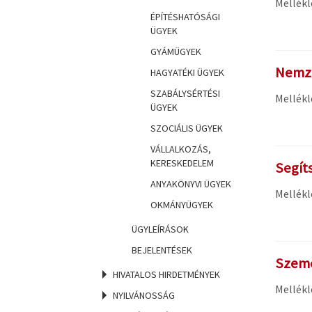
Mellékl
ÉPÍTÉSHATÓSÁGI
ÜGYEK
GYÁMÜGYEK
Nemze
HAGYATÉKI ÜGYEK
SZABÁLYSÉRTÉSI
Mellékl
ÜGYEK
SZOCIÁLIS ÜGYEK
VÁLLALKOZÁS,
KERESKEDELEM
Segít
ANYAKÖNYVI ÜGYEK
Mellékl
OKMÁNYÜGYEK
ÜGYLEÍRÁSOK
BEJELENTÉSEK
Szemé
HIVATALOS HIRDETMÉNYEK
Mellékl
NYILVÁNOSSÁG