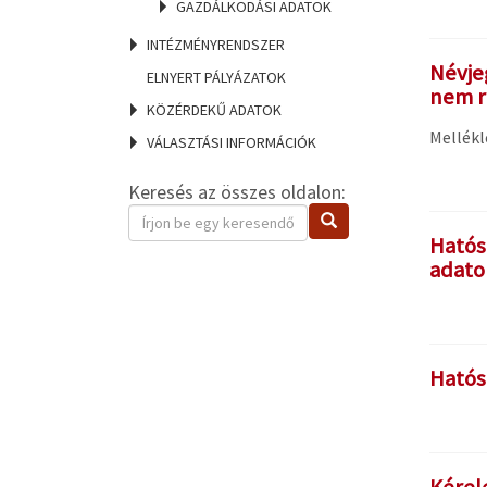
GAZDÁLKODÁSI ADATOK
INTÉZMÉNYRENDSZER
Névje
ELNYERT PÁLYÁZATOK
nem r
KÖZÉRDEKŰ ADATOK
Mellékl
VÁLASZTÁSI INFORMÁCIÓK
Keresés az összes oldalon:
Keresendő
Keresés
kifejezés
Hatós
adato
Hatósá