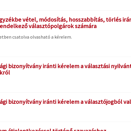
gyzékbe vétel, módosítás, hosszabbítás, törlés ir
endelkező választópolgárok számára
etben csatolva olvasható a kérelem.
ági bizonyítvány iránti kérelem a választási nyilv
król
gi bizonyítvány iránti kérelem a választójogból va