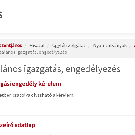
S
szentjános
Hivatal
Ügyfélszolgálat
Nyomtatványok
talános igazgatás, engedélyezés
alános igazgatás, engedélyezés
ágási engedély kérelem
etben csatolva olvasható a kérelem.
zeíró adatlap