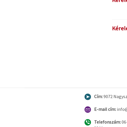
Kérel
Kérel
Cím:
9072 Nagysze
E-mail cím:
info
Telefonszám:
06