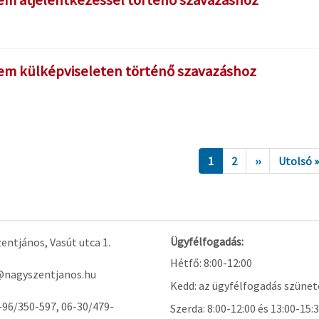
em átjelentkezéssel történő szavazáshoz
em külképviseleten történő szavazáshoz
1
2
››
Utolsó 
Ügyfélfogadás:
ntjános, Vasút utca 1.
Hétfő: 8:00-12:00
@nagyszentjanos.hu
Kedd: az ügyfélfogadás szünet
-96/350-597, 06-30/479-
Szerda: 8:00-12:00 és 13:00-15: