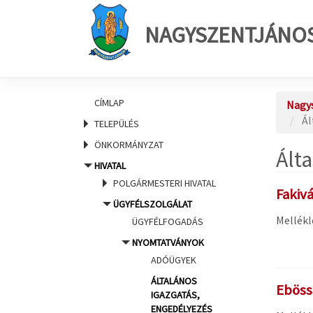
NAGYSZENTJÁNO
CÍMLAP
Nagy
Ál
TELEPÜLÉS
ÖNKORMÁNYZAT
Ált
HIVATAL
POLGÁRMESTERI HIVATAL
Fakiv
ÜGYFÉLSZOLGÁLAT
Mellékl
ÜGYFÉLFOGADÁS
NYOMTATVÁNYOK
ADÓÜGYEK
ÁLTALÁNOS
Eböss
IGAZGATÁS,
ENGEDÉLYEZÉS