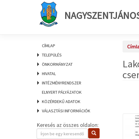
NAGYSZENTJÁNO
CÍMLAP
Címl
TELEPÜLÉS
Lak
ÖNKORMÁNYZAT
cse
HIVATAL
INTÉZMÉNYRENDSZER
ELNYERT PÁLYÁZATOK
KÖZÉRDEKŰ ADATOK
VÁLASZTÁSI INFORMÁCIÓK
Keresés az összes oldalon:
Keresendő
Keresés
kifejezés