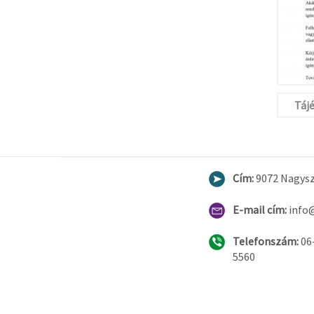
Táj
Cím:
9072 Nagysze
E-mail cím:
info
Telefonszám:
06
5560