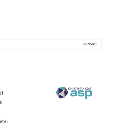
198.95 KB
el
30
etel