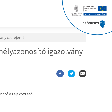
ány cseréjéről
emélyazonosító igazolvány
ható a tájékoztató.