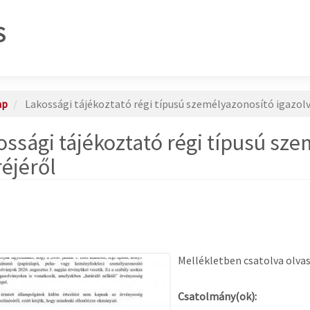
S
ap
Lakossági tájékoztató régi típusú személyazonosító igazolv
ossági tájékoztató régi típusú sz
réjéről
Mellékletben csatolva olvas
Csatolmány(ok):